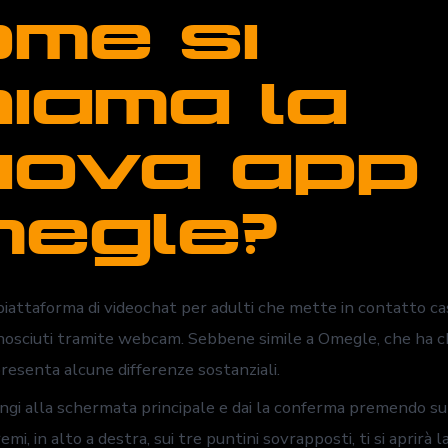
me si
iama la
ova app 
egle?
attaforma di videochat per adulti che mette in contatto ca
nosciuti tramite webcam. Sebbene simile a Omegle, che ha c
enta alcune differenze sostanziali.
ngi alla schermata principale e dai la conferma premendo su
mi, in alto a destra, sui tre puntini sovrapposti, ti si aprirà l