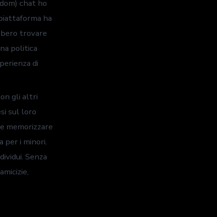
ndom) chat ho
 piattaforma ha
ebbero trovare
na politica
perienza di
on gli altri
i sul loro
ile memorizzare
 per i minori.
dividui. Senza
amicizie,