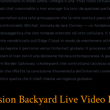
e funzionano in modo simile. Omegle è una "chat room virtual
uali chat reasonable o non average tra loro, da qualsiasi par
vernativo sulla rete presuppone che la rete esista e passi a
controllabili. Bitchat, lanciata da Jack Dorsey — co-fondato
essaggistica che non richiede internet né rete cellulare. Il t
te reindirizzato sull’Edge Cloud, in modo da mantenere attiv
za riaprire il percorso verso l’internet globale. Il processo 
own in Iran non è una decisione tecnica estemporanea. A que
re Border Gateway, i chokepoint che controllano l’accesso a
te che riflette la concezione khomeinista dell’internet come
tro quella che il chief chiama «arroganza globale».
sion Backyard Live Video 