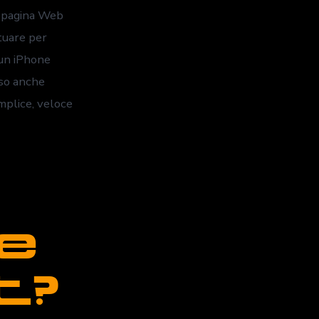
a pagina Web
tuare per
 un iPhone
aso anche
mplice, veloce
e
t?