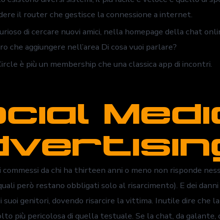
dere il router che gestisce la connessione a internet.
curioso di cercare nuovi amici, nella homepage della chat onli
tro che aggiungere nell’area Di cosa vuoi parlare?
Circle è più un membership che una classica app di incontri.
cial Medi
vertisin
ti commessi da chi ha thirteen anni o meno non risponde nes
 quali però restano obbligati solo al risarcimento). E dei danni c
 suoi genitori, dovendo risarcire la vittima. Inutile dire che l
to più pericolosa di quella testuale. Se la chat, da galante,