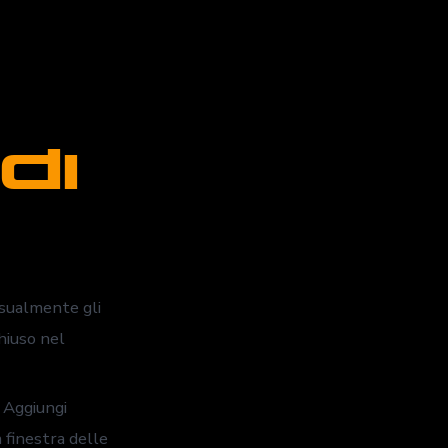
di
sualmente gli
hiuso nel
 Aggiungi
a finestra delle