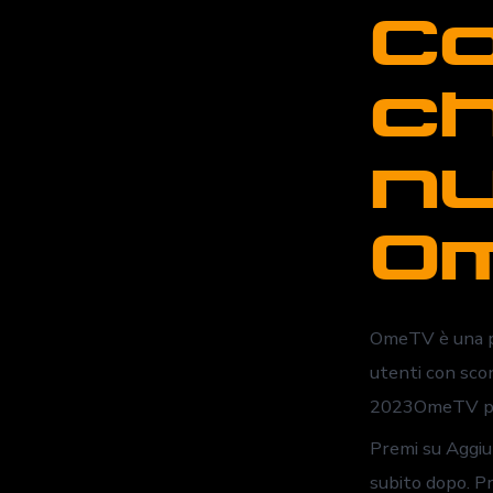
Co
ch
nu
Om
OmeTV è una pi
utenti con sco
2023OmeTV pres
Premi su Aggiu
subito dopo. Pre