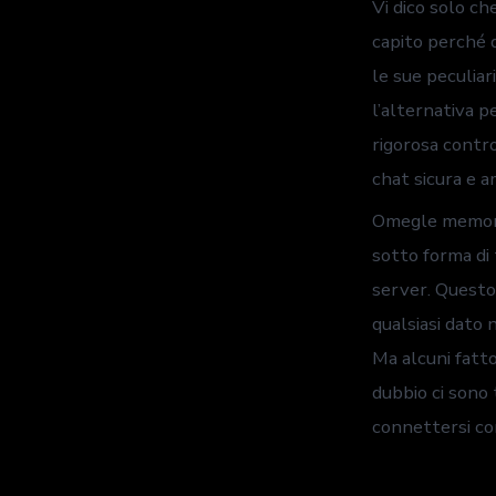
Vi dico solo c
capito perché d
le sue peculiar
l’alternativa p
rigorosa contro
chat sicura e a
Omegle memorizz
sotto forma di
server. Questo 
qualsiasi dato 
Ma alcuni fatto
dubbio ci sono 
connettersi co