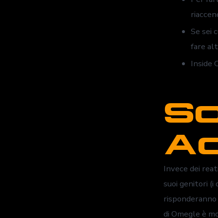
riaccen
Se sei 
fare al
Inside 
So
Ad
Invece dei rea
suoi genitori (i
risponderanno i
di Omegle è mol