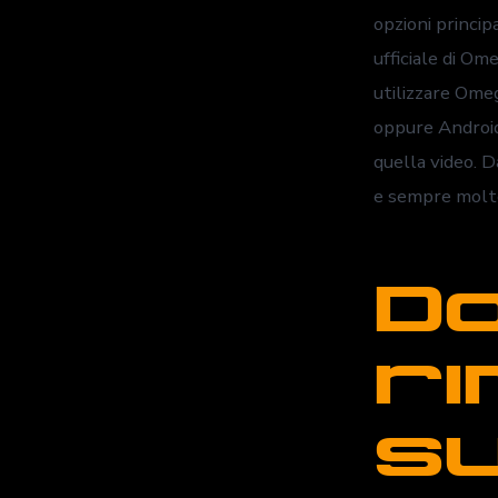
opzioni princi
ufficiale di Om
utilizzare Ome
oppure Android.
quella video. 
e sempre molto
D
ri
su