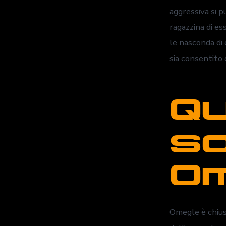
aggressiva si p
ragazzina di es
le nasconda di 
sia consentito 
Qu
so
Om
Omegle è chiuso