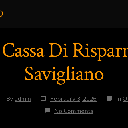
0
 Cassa Di Rispar
Savigliano
Post
Categor
ost
By
admin
February 3, 2026
In
O
date
uthor
on
No Comments
Banca
Cassa
Di