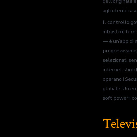
dell'originale 
agli utenti cas
Il controllo go
infrastrutture 
— è un’app di m
progressivamen
selezionati sen
internet shutd
operano i Secu
globale. Un en
soft power» con
Televi