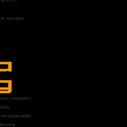
ne, non devi
a
g
suno, neanche i
ivili
a versione video
 diventa