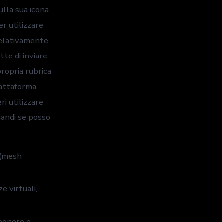
ulla sua icona
er utilizzare
relativamente
tte di inviare
propria rubrica
iattaforma
ri utilizzare
mandi se posso
 (mesh
 virtuali,
pegnere e