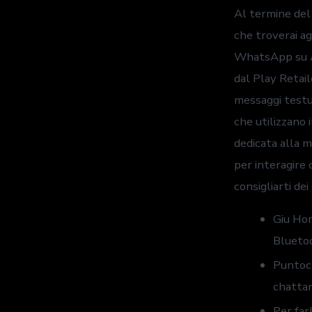
Al termine del 
che troverai ag
WhatsApp su An
dal Play Retaile
messaggi testua
che utilizzano 
dedicata alla m
per interagire 
consigliarti de
Giu Ho
Bluetoo
Puntoch
chattan
Per farl