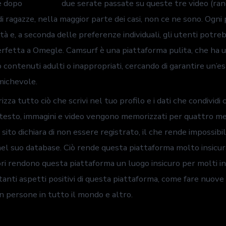
he dopo
omeglwe
due serate passate su queste tre video (ra
i ragazze, nella maggior parte dei casi, non ce ne sono. Ogni
ità e, a seconda delle preferenze individuali, gli utenti potr
erfetta a Omegle. Camsurf è una piattaforma pulita, che ha u
 contenuti adulti o inappropriati, cercando di garantire un’es
michevole.
a tutto ciò che scrivi nel tuo profilo e i dati che condividi c
 testo, immagini e video vengono memorizzati per quattro mes
sito dichiara di non essere registrato, il che rende impossib
nel suo database. Ciò rende questa piattaforma molto insicura
ri rendono questa piattaforma un luogo insicuro per molti in
tanti aspetti positivi di questa piattaforma, come fare nuove 
n persone in tutto il mondo e altro.