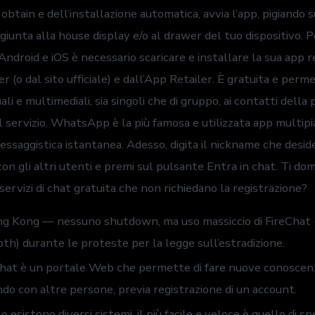
Risparmio
obtain e dell’installazione automatica, avvia l’app, pigiando s
Di
giunta alla house display e/o al drawer del tuo dispositivo. P
Savigliano
droid e iOS è necessario scaricare e installare la sua app 
r (o dal sito ufficiale) e dall’App Retailer. È gratuita e perme
li e multimediali, sia singoli che di gruppo, ai contatti della 
il servizio. WhatsApp è la più famosa e utilizzata app multip
essaggistica istantanea. Adesso, digita il nickname che deside
con gli altri utenti e premi sul pulsante Entra in chat. Ti do
i servizi di chat gratuita che non richiedano la registrazione?
ng Kong — nessuno shutdown, ma uso massiccio di FireChat
th) durante le proteste per la legge sull’estradizione.
at è un portale Web che permette di fare nuove conoscenze
do con altre persone, previa registrazione di un account.
o esistono diversi sistemi, il più facile e veloce è quello di s