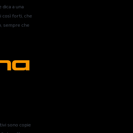
 dica a una
 così forti, che
no, sempre che
ha
tivi sono copie