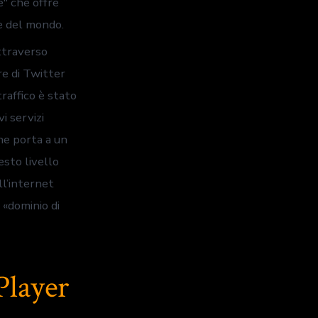
e" che offre
te del mondo.
ttraverso
re di Twitter
raffico è stato
i servizi
che porta a un
sto livello
ll’internet
 «dominio di
Player