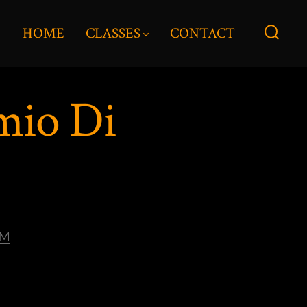
HOME
CLASSES
CONTACT
Searc
Toggl
mio Di
ies
M